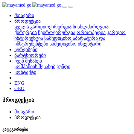
მთავარი
პროდუქცია
ყველა
კარდიოქირურგია
სისხლძარღვთა
ქირურგია
ნეიროქირურგია
ორთოპედია
კარდიო
ინტერვენცია
სამედიცინო აპარატურა და
ინსტრუმენტები
სამედიცინო ინვენტარი
სერვისები
პარტნიორები
ჩვენ შესახებ
კომპანიის შესახებ
გუნდი
კონტაქტი
ENG
GEO
პროდუქცია
მთავარი
პროდუქცია
კატეგორიები